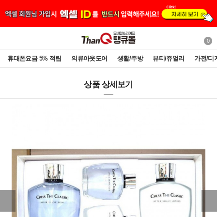
0
휴대폰요금 5% 적립
의류아웃도어
생활/주방
뷰티/쥬얼리
가전/디
상품 상세보기