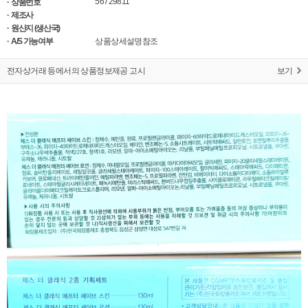
56729811
· 상품번호
· 제조사
· 원산지 (생산국)
· A/S 가능여부
상품상세설명참조
전자상거래 등에서의 상품정보제공 고시
보기