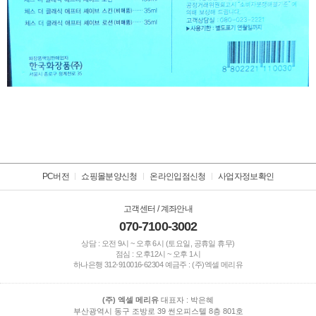
남성화장품,옴므,기초,더,클래식,2종,기획세트
PC버전
쇼핑몰분양신청
온라인입점신청
사업자정보확인
고객센터 / 계좌안내
070-7100-3002
상담 : 오전 9시 ~ 오후 6시 (토요일, 공휴일 휴무)
점심 : 오후12시 ~ 오후 1시
하나은행
312-910016-62304
예금주 : (주)엑셀 메리유
(주) 엑셀 메리유
대표자 : 박은혜
부산광역시 동구 조방로 39 썬오피스텔 8층 801호