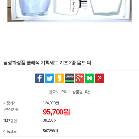
남성화장품 클래식 기획세트 기초 2종 옴므 더
만족도 : 0%
상품평 : 0건
시중가격
124,000
원
T-판매가격
95,700
원
38,280p
TMP 할인
56729811
상품코드