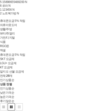
5
15898655488200
N
6
로라
N
1
123456
N
2
노트북가방
N
휴대폰요금 5% 적립
의류아웃도어
생활/주방
뷰티/쥬얼리
가전/디지털
식품
RGO폰
엑셀
휴대폰요금 5% 적립
SKT 요금제
LGU+ 요금제
KT 요금제
알지오 선불 요금제
전체
29
개
인기상품순
상품 정렬
인기상품순
낮은가격순
높은가격순
후기많은순