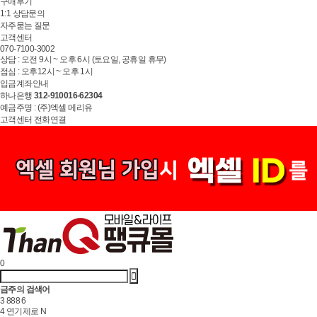
구매후기
1:1 상담문의
자주묻는 질문
고객센터
070-7100-3002
상담 : 오전 9시 ~ 오후 6시 (토요일, 공휴일 휴무)
점심 : 오후12시 ~ 오후 1시
입금계좌안내
하나은행
312-910016-62304
예금주명 : (주)엑셀 메리유
고객센터 전화연결
0
금주의 검색어
3
888
6
4
연기제로
N