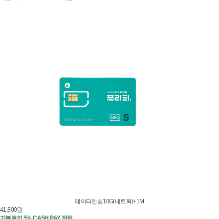
데이터안심10G(네트웍)+1M
41,800
원
기본료의 5% CASH PAY 적립