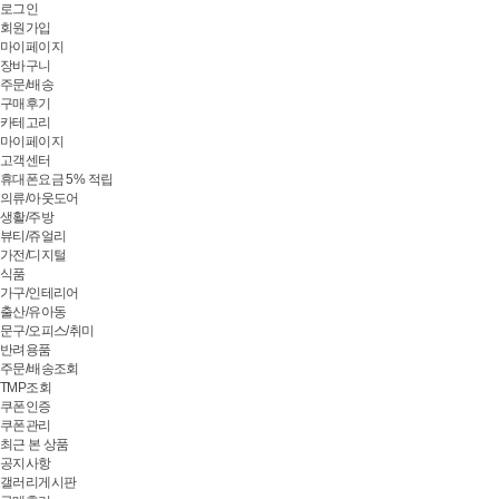
로그인
회원가입
마이페이지
장바구니
주문/배송
구매후기
카테고리
마이페이지
고객센터
휴대폰요금 5% 적립
의류/아웃도어
생활/주방
뷰티/쥬얼리
가전/디지털
식품
가구/인테리어
출산/유아동
문구/오피스/취미
반려용품
주문/배송조회
TMP조회
쿠폰인증
쿠폰관리
최근 본 상품
공지사항
갤러리게시판