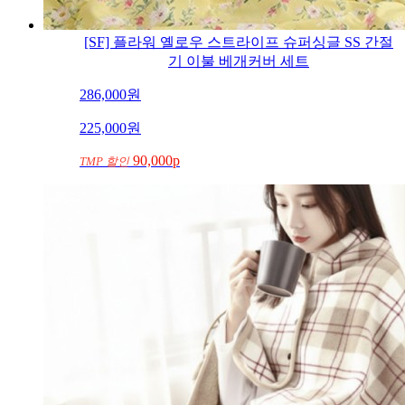
[SF] 플라워 옐로우 스트라이프 슈퍼싱글 SS 간절
기 이불 베개커버 세트
286,000
원
225,000
원
90,000p
TMP 할인