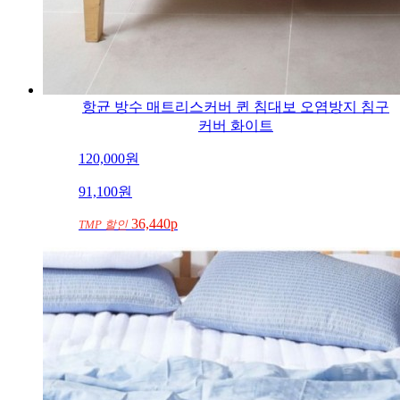
항균 방수 매트리스커버 퀸 침대보 오염방지 침구
커버 화이트
120,000
원
91,100
원
36,440p
TMP 할인