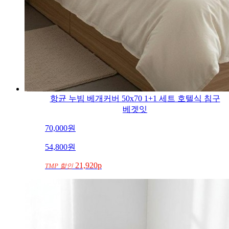
항균 누빔 베개커버 50x70 1+1 세트 호텔식 침구
베겟잇
70,000
원
54,800
원
21,920p
TMP 할인