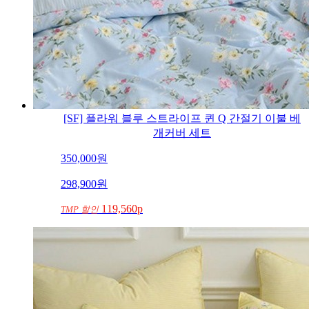
[SF] 플라워 블루 스트라이프 퀸 Q 간절기 이불 베
개커버 세트
350,000
원
298,900
원
119,560p
TMP 할인