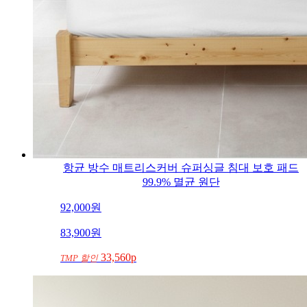
항균 방수 매트리스커버 슈퍼싱글 침대 보호 패드
99.9% 멸균 원단
92,000
원
83,900
원
33,560p
TMP 할인