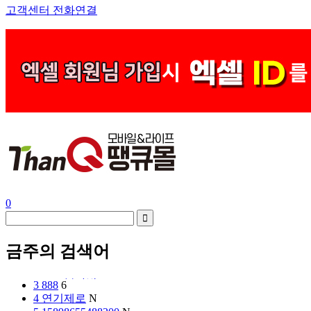
고객센터 전화연결
0
금주의 검색어
3
888
6
4
연기제로
N
5
15898655488200
N