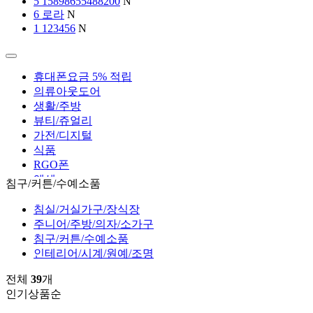
6
로라
N
1
123456
N
2
노트북가방
N
휴대폰요금 5% 적립
의류아웃도어
생활/주방
뷰티/쥬얼리
가전/디지털
식품
RGO폰
엑셀
침구/커튼/수예소품
침실/거실가구/장식장
주니어/주방/의자/소가구
침구/커튼/수예소품
인테리어/시계/원예/조명
전체
39
개
인기상품순