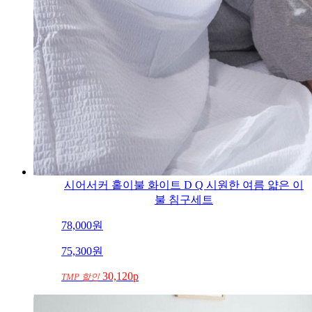
시어서커 홑이불 화이트 D Q 시원한 여름 얇은 이
불 침구세트
78,000
원
75,300
원
30,120p
TMP 할인