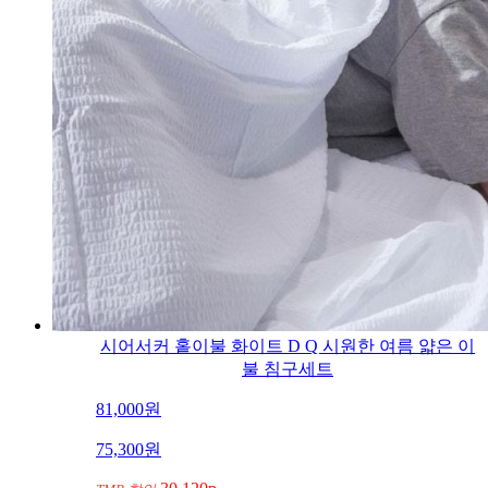
시어서커 홑이불 화이트 D Q 시원한 여름 얇은 이
불 침구세트
81,000
원
75,300
원