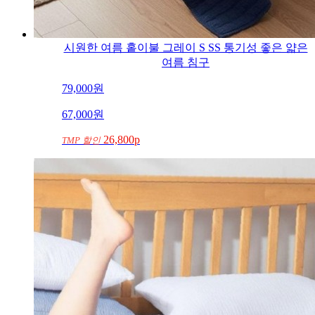
시원한 여름 홑이불 그레이 S SS 통기성 좋은 얇은
여름 침구
79,000
원
67,000
원
26,800p
TMP 할인