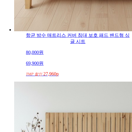
항균 방수 매트리스 커버 침대 보호 패드 밴드형 싱
글 시트
80,000
원
69,900
원
27,960p
TMP 할인