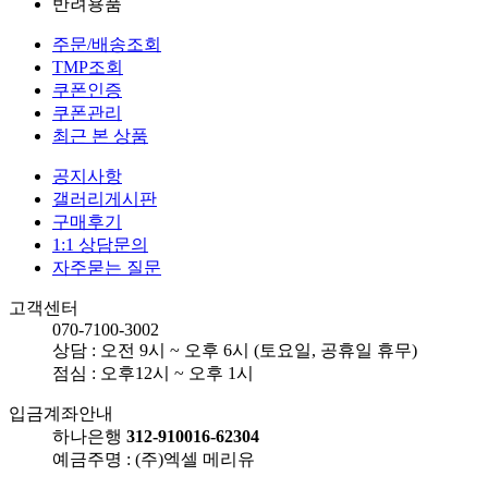
반려용품
주문/배송조회
TMP조회
쿠폰인증
쿠폰관리
최근 본 상품
공지사항
갤러리게시판
구매후기
1:1 상담문의
자주묻는 질문
고객센터
070-7100-3002
상담 : 오전 9시 ~ 오후 6시 (토요일, 공휴일 휴무)
점심 : 오후12시 ~ 오후 1시
입금계좌안내
하나은행
312-910016-62304
예금주명 : (주)엑셀 메리유