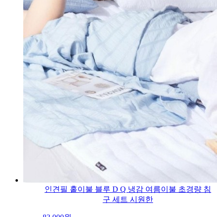
인견필 홑이불 블루 D Q 냉감 여름이불 초경량 침
구 세트 시원한