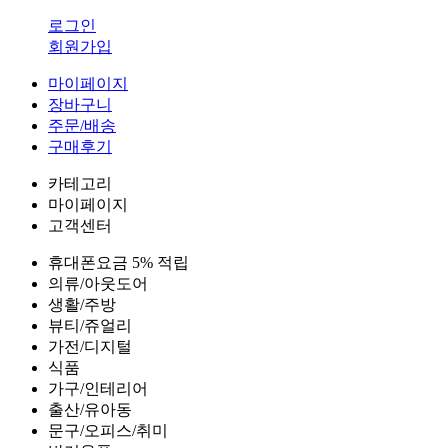
로그인
회원가입
마이페이지
장바구니
주문/배송
구매후기
카테고리
마이페이지
고객센터
휴대폰요금 5% 적립
의류/아웃도어
생활/주방
뷰티/쥬얼리
가전/디지털
식품
가구/인테리어
출산/유아동
문구/오피스/취미