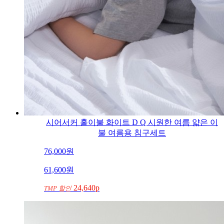
시어서커 홑이불 화이트 D Q 시원한 여름 얇은 이
불 여름용 침구세트
76,000
원
61,600
원
24,640p
TMP 할인