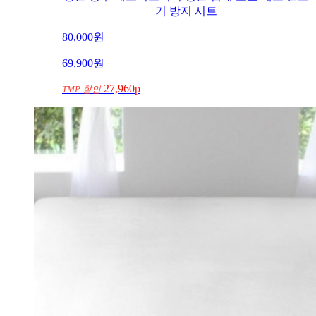
항균 방수 매트리스커버 싱글 침대 보호 패드 진드
기 방지 시트
80,000
원
69,900
원
27,960p
TMP 할인