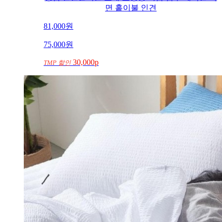
냉감 인견홑이불 소재 초경량 여름 침구 쾌적한 숙
면 홑이불 인견
81,000
원
75,000
원
30,000p
TMP 할인