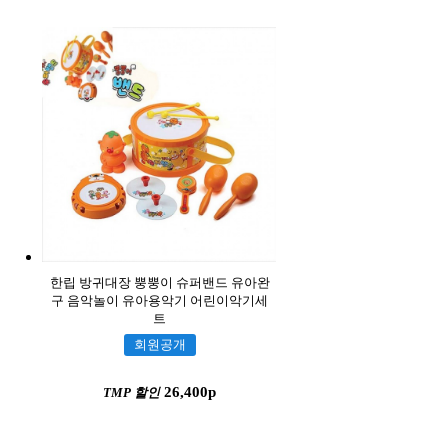
한립 방귀대장 뿡뿡이 슈퍼밴드 유아완
구 음악놀이 유아용악기 어린이악기세
트
회원공개
26,400p
TMP 할인