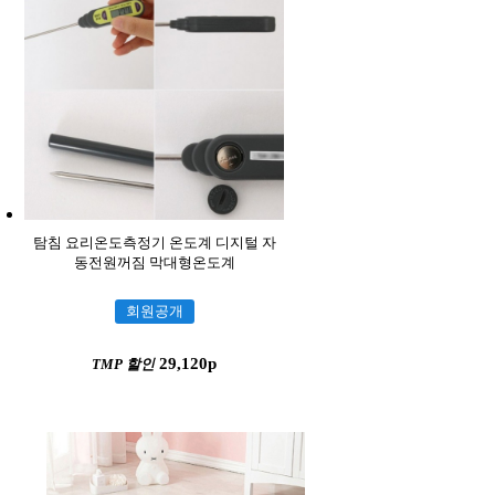
탐침 요리온도측정기 온도계 디지털 자
동전원꺼짐 막대형온도계
회원공개
29,120p
TMP 할인