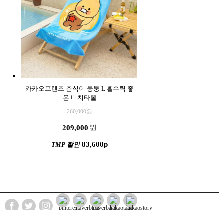
카카오프렌즈 춘식이 둥둥 L 흡수력 좋
은 비치타올
260,000
원
209,000
원
83,600p
TMP 할인