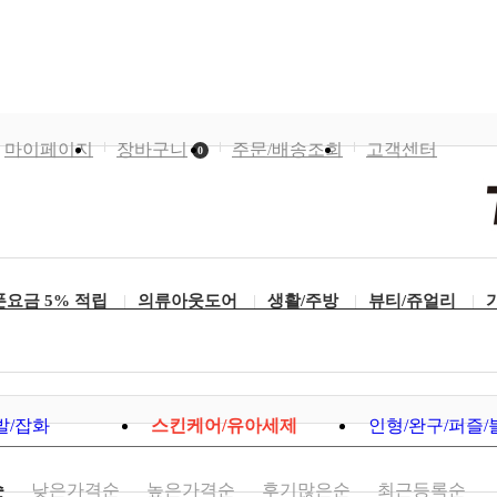
마이페이지
장바구니
주문/배송조회
고객센터
0
요금 5% 적립
의류아웃도어
생활/주방
뷰티/쥬얼리
발/잡화
스킨케어/유아세제
인형/완구/퍼즐/
순
낮은가격순
높은가격순
후기많은순
최근등록순