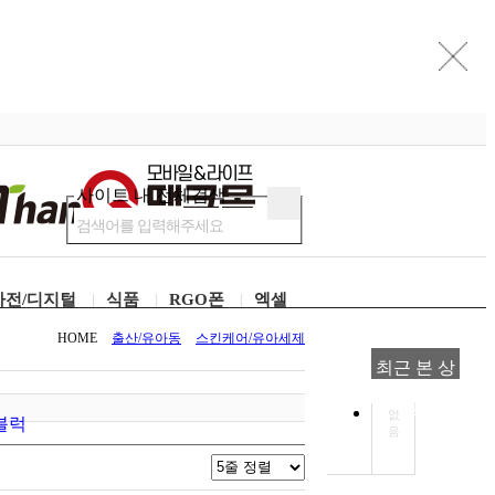
사이트 내 전체검색
가전/디지털
식품
RGO폰
엑셀
HOME
출산/유아동
스킨케어/유아세제
최근 본 상
품
없
블럭
음