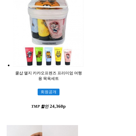
쿨샵 앨지 카캬오프렌즈 프리미엄 여행
용 목욕세트
회원공개
24,360p
TMP 할인