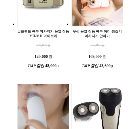
굿프렌드 복부 마사지기 온열 진동
무선 온열 진동 복부 허리 찜질기
MH-M11 아이보리
마사지기 안마기
130,000
원
120,000
원
120,000
원
109,000
원
TMP 할인
48,000p
TMP 할인
43,600p