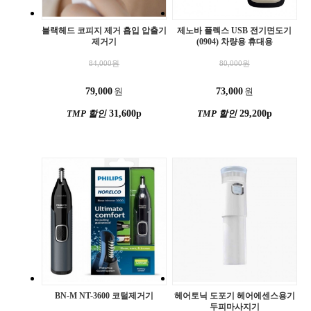
블랙헤드 코피지 제거 흡입 압출기
제노바 플렉스 USB 전기면도기
제거기
(0904) 차량용 휴대용
84,000
원
80,000
원
79,000
원
73,000
원
TMP 할인
31,600p
TMP 할인
29,200p
BN-M NT-3600 코털제거기
헤어토닉 도포기 헤어에센스용기
두피마사지기