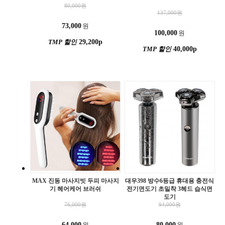
80,000
원
137,000
원
73,000
원
100,000
원
TMP 할인
29,200p
TMP 할인
40,000p
MAX 진동 마사지빗 두피 마사지
대우398 방수6등급 휴대용 충전식
기 헤어케어 브러쉬
전기면도기 초밀착 3헤드 습식면
도기
76,000
원
94,000
원
64,000
원
80,000
원