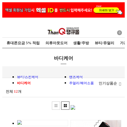
0
휴대폰요금 5% 적립
의류아웃도어
생활/주방
뷰티/쥬얼리
가전
바디케어
뷰티/스킨케어
맨즈케어
바디케어
주얼리/헤어소품
인기상품순
전체
12
개