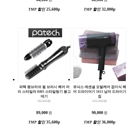
TMP 할인
25,600p
TMP 할인
32,000p
파텍 평브러쉬 컬 브러시 헤어 머
유닉스 에센셜 모발케어 접이식 헤
리 스타일러 8405 스타일링기 봉고
어 드라이어기 1611 남자 드라이기
데기
집
96,000
원
132,000
원
89,000
원
90,000
원
TMP 할인
35,600p
TMP 할인
36,000p