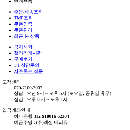
반려용품
주문/배송조회
TMP조회
쿠폰인증
쿠폰관리
최근 본 상품
공지사항
갤러리게시판
구매후기
1:1 상담문의
자주묻는 질문
고객센터
070-7100-3002
상담 : 오전 9시 ~ 오후 6시 (토요일, 공휴일 휴무)
점심 : 오후12시 ~ 오후 1시
입금계좌안내
하나은행
312-910016-62304
예금주명 : (주)엑셀 메리유