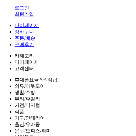
로그인
회원가입
마이페이지
장바구니
주문/배송
구매후기
카테고리
마이페이지
고객센터
휴대폰요금 5% 적립
의류/아웃도어
생활/주방
뷰티/쥬얼리
가전/디지털
식품
가구/인테리어
출산/유아동
문구/오피스/취미