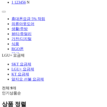
2
노트북가방
N
휴대폰요금 5% 적립
의류아웃도어
생활/주방
뷰티/쥬얼리
가전/디지털
식품
RGO폰
엑셀
LGU+ 요금제
SKT 요금제
LGU+ 요금제
KT 요금제
알지오 선불 요금제
전체
9
개
인기상품순
상품 정렬