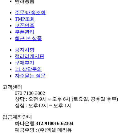
반려용품
주문/배송조회
TMP조회
쿠폰인증
쿠폰관리
최근 본 상품
공지사항
갤러리게시판
구매후기
1:1 상담문의
자주묻는 질문
고객센터
070-7100-3002
상담 : 오전 9시 ~ 오후 6시 (토요일, 공휴일 휴무)
점심 : 오후12시 ~ 오후 1시
입금계좌안내
하나은행
312-910016-62304
예금주명 : (주)엑셀 메리유