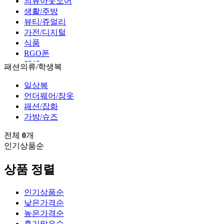
의류아웃도어
생활/주방
뷰티/쥬얼리
가전/디지털
식품
RGO폰
엑셀
패션의류/학생복
일상복
언더웨어/잠옷
패션/잡화
가방/슈즈
전체
0
개
인기상품순
상품 정렬
인기상품순
낮은가격순
높은가격순
후기많은순