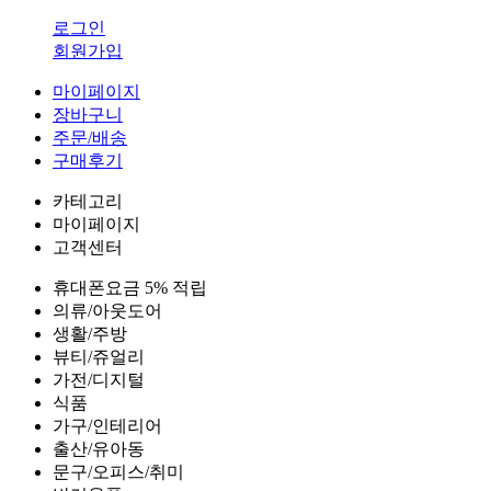
로그인
회원가입
마이페이지
장바구니
주문/배송
구매후기
카테고리
마이페이지
고객센터
휴대폰요금 5% 적립
의류/아웃도어
생활/주방
뷰티/쥬얼리
가전/디지털
식품
가구/인테리어
출산/유아동
문구/오피스/취미