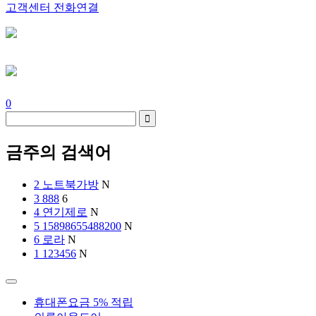
고객센터 전화연결
0
금주의 검색어
2
노트북가방
N
3
888
6
4
연기제로
N
5
15898655488200
N
6
로라
N
1
123456
N
휴대폰요금 5% 적립