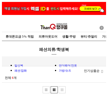
0
휴대폰요금 5% 적립
의류아웃도어
생활/주방
뷰티/쥬얼리
가전
패션의류/학생복
일상복
언더웨어/잠옷
패션/잡화
가방/슈즈
인기상품순
전체
0
개