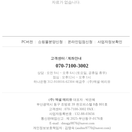
자료가 없습니다.
PC버전
쇼핑몰분양신청
온라인입점신청
사업자정보확인
고객센터 / 계좌안내
070-7100-3002
상담 : 오전 9시 ~ 오후 6시 (토요일, 공휴일 휴무)
점심 : 오후12시 ~ 오후 1시
하나은행
312-910016-62304
예금주 : (주)엑셀 메리유
(주) 엑셀 메리유
대표자 : 박은혜
부산광역시 동구 조방로 39 썬오피스텔 8층 801호
고객센터 : 070-7100-3002
FAX :
사업자등록번호 : 132-88-03656
통신판매업신고 : 제 2025-부산동구-0176호
E-mail : dmsgp9876@naver.com
개인정보보호책임자 : 김명숙 (audtnr9770@naver.com)