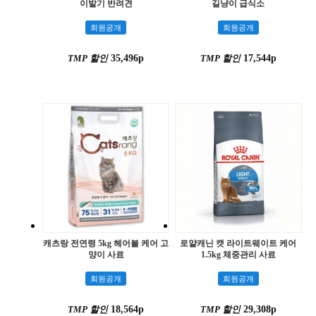
이발기 반려견
길냥이 급식소
회원공개
회원공개
TMP 할인
35,496p
TMP 할인
17,544p
캐츠랑 전연령 5kg 헤어볼 케어 고
로얄캐닌 캣 라이트웨이트 케어
양이 사료
1.5kg 체중관리 사료
회원공개
회원공개
TMP 할인
18,564p
TMP 할인
29,308p