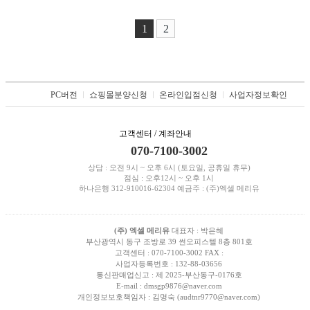
1
2
PC버전
쇼핑몰분양신청
온라인입점신청
사업자정보확인
고객센터 / 계좌안내
070-7100-3002
상담 : 오전 9시 ~ 오후 6시 (토요일, 공휴일 휴무)
점심 : 오후12시 ~ 오후 1시
하나은행
312-910016-62304
예금주 : (주)엑셀 메리유
(주) 엑셀 메리유
대표자 : 박은혜
부산광역시 동구 조방로 39 썬오피스텔 8층 801호
고객센터 : 070-7100-3002
FAX :
사업자등록번호 : 132-88-03656
통신판매업신고 : 제 2025-부산동구-0176호
E-mail : dmsgp9876@naver.com
개인정보보호책임자 : 김명숙 (audtnr9770@naver.com)