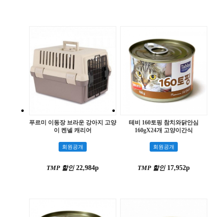
푸르미 이동장 브라운 강아지 고양
테비 160토핑 참치와닭안심
이 켄넬 캐리어
160gX24개 고양이간식
회원공개
회원공개
TMP 할인
22,984p
TMP 할인
17,952p