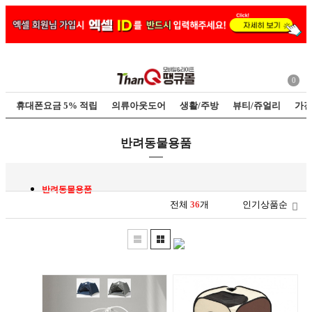
0
휴대폰요금 5% 적립
의류아웃도어
생활/주방
뷰티/쥬얼리
가전
반려동물용품
반려동물용품
전체
36
개
인기상품순