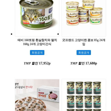
테비 160토핑 흰살참치와 멸치
굿프랜드 고양이캔 콤보 85g 24개
160g 24개 고양이간식
입
회원공개
회원공개
TMP 할인
17,952p
TMP 할인
17,680p